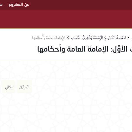
عن المشروع
من
›
›
المقصدُ السَّابـعُ: الإِمَامَةُ وَشُؤونُ الحُكمِ
الإِمامة العامة وأَحكامها
بُ الأوَّل: الإِمامة العامة وأَحكامها
السابق
التالي